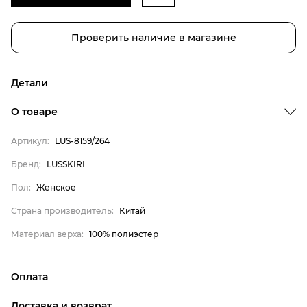
Проверить наличие в магазине
Детали
О товаре
Артикул:
LUS-8159/264
Бренд
Бренд:
LUSSKIRI
Пол
Пол:
Женское
Страна производитель
Страна производитель:
Китай
Материал верха
Материал верха:
100% полиэстер
LUSSKIRI
Женское
Оплата
Китай
онлайн-оплата банковской картой на сайте Интернет-
100% полиэстер
Доставка и возврат