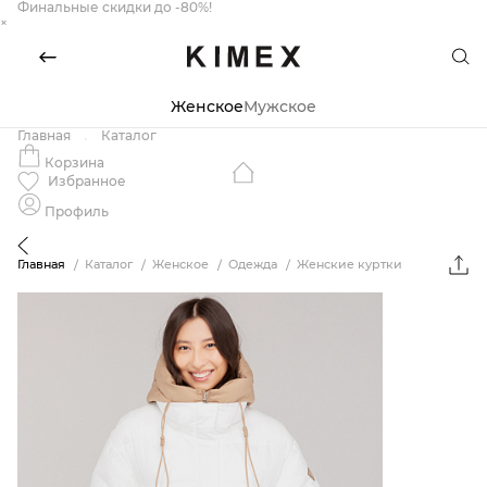
Финальные скидки до -80%!
×
Женское
Мужское
Главная
Каталог
Корзина
Избранное
Профиль
Главная
Каталог
Женское
Одежда
Женские куртки