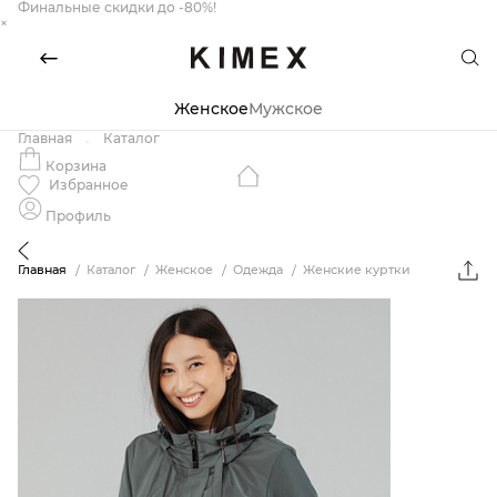
Финальные скидки до -80%!
×
Женское
Мужское
Главная
Каталог
Корзина
Избранное
Профиль
Главная
Каталог
Женское
Одежда
Женские куртки