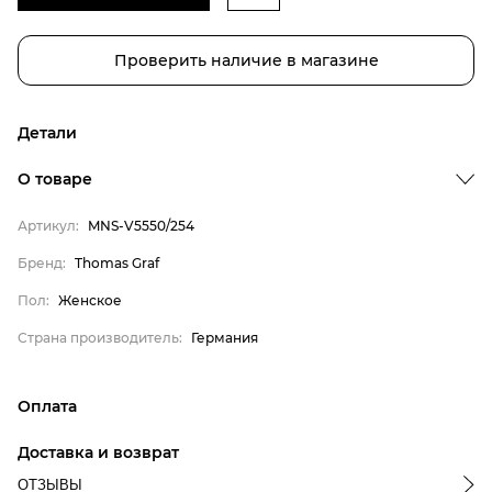
Проверить наличие в магазине
Детали
Бренд
О товаре
Пол
Артикул:
MNS-V5550/254
Страна производитель
Thomas Graf
Бренд:
Thomas Graf
Женское
Пол:
Женское
Германия
Страна производитель:
Германия
Оплата
онлайн-оплата банковской картой на сайте Интернет-
Доставка и возврат
магазина
ОТЗЫВЫ