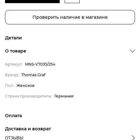
Проверить наличие в магазине
Детали
Бренд
О товаре
Пол
Артикул:
MNS-V7035/254
Страна производитель
Thomas Graf
Бренд:
Thomas Graf
Женское
Пол:
Женское
Германия
Страна производитель:
Германия
Оплата
онлайн-оплата банковской картой на сайте Интернет-
Доставка и возврат
магазина
ОТЗЫВЫ