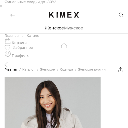
Финальные скидки до -80%!
×
Женское
Мужское
Главная
Каталог
Корзина
Избранное
Профиль
Главная
Каталог
Женское
Одежда
Женские куртки