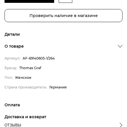
Проверить наличие в магазине
Детали
О товаре
Артикул:
AF-69140605-1/264
Бренд:
Thomas Graf
Пол:
Женское
Бренд
Страна производитель:
Германия
Пол
Страна производитель
Thomas Graf
Оплата
Женское
онлайн-оплата банковской картой на сайте Интернет-
Доставка и возврат
магазина
Германия
ОТЗЫВЫ