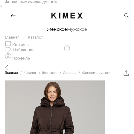
Финальные скидки до -80%!
×
Женское
Мужское
Главная
Каталог
Корзина
Избранное
Профиль
Главная
Каталог
Женское
Одежда
Женские куртки