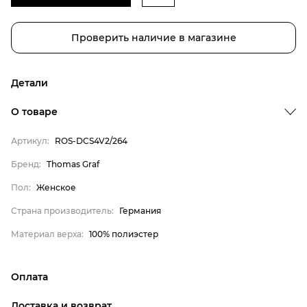
Проверить наличие в магазине
Детали
О товаре
Артикул:
ROS-DCS4V2/264
Бренд:
Thomas Graf
Пол:
Женское
Бренд
Страна производитель:
Германия
Пол
Страна производитель
Материал верха:
100% полиэстер
Материал верха
Thomas Graf
Оплата
Женское
онлайн-оплата банковской картой на сайте Интернет-
Доставка и возврат