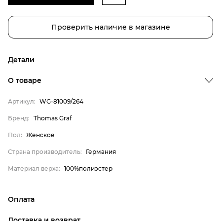
Проверить наличие в магазине
Детали
О товаре
Артикул:
WG-81009/264
Бренд
Бренд:
Thomas Graf
Пол
Пол:
Женское
Страна производитель
Страна производитель:
Германия
Материал верха
Материал верха:
100%полиэстер
Thomas Graf
Женское
Оплата
Германия
онлайн-оплата банковской картой на сайте Интернет-
100%полиэстер
Доставка и возврат