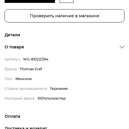
Проверить наличие в магазине
Детали
Бренд
О товаре
Пол
Артикул:
WG-81022/264
Страна производитель
Бренд:
Thomas Graf
Материал верха
Thomas Graf
Пол:
Женское
Женское
Страна производитель:
Германия
Германия
Материал верха:
100%полиэстер
100%полиэстер
Оплата
онлайн-оплата банковской картой на сайте Интернет-
Доставка и возврат