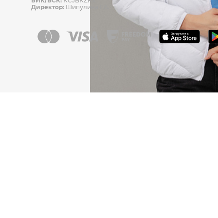
БИК/БСК:
KCJBKZKX
Директор:
Шипулина Г.А.