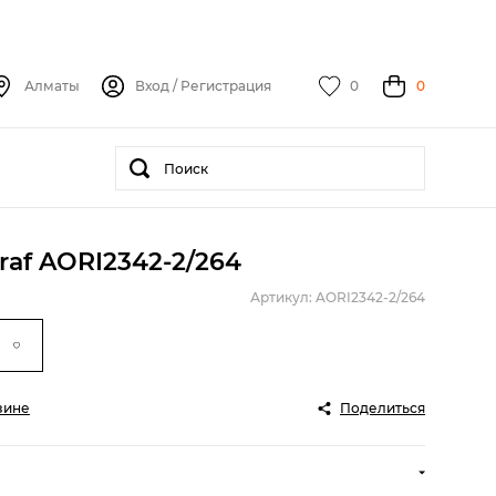
Алматы
Вход
/
Регистрация
0
0
raf AORI2342-2/264
Артикул: AORI2342-2/264
зине
Поделиться