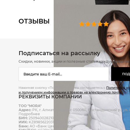
ОТЗЫВЫ
0 челове
Подписаться на рассылку
Скидки, новинки, акции и полезные статьи каждую неделю
ПОД
Нажимая кнопку «Подписаться», вы соглашаетесь с
Политикой к
и получением информации о товарах на электронную почту.
РЕКВИЗИТЫ КОМПАНИИ
ТОО "MORA"
Адрес:
РК, г. Алматы, индекс 050060, Бостандыкский р., ул. Ж
Подробнее
БИН:
250940028210
ИИК:
KZ898562203149358585
Банк:
АО «Банк Центр Кредит»