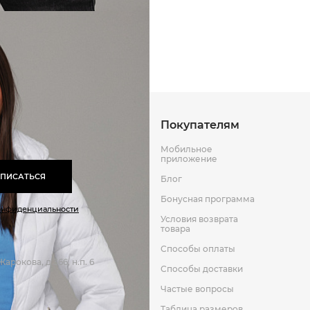
Способы оплаты
Способы до
Оставить отзыв
к
Покупателям
Мобильное
приложение
ПИСАТЬСЯ
Блог
Бонусная программа
онфиденциальности
Условия возврата
товара
Способы оплаты
арокова, д 366, н.п. 6
Способы доставки
Частые вопросы
Таблица размеров