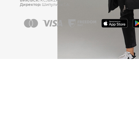
БИК/БСК:
KCJBKZKX
Директор:
Шипулина Г.А.