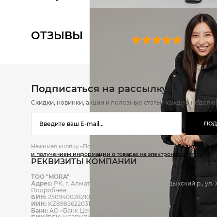
ОТЗЫВЫ
0 челове
Подписаться на рассылку
Скидки, новинки, акции и полезные статьи каждую неделю
ПОД
Нажимая кнопку «Подписаться», вы соглашаетесь с
Политикой к
и получением информации о товарах на электронную почту.
РЕКВИЗИТЫ КОМПАНИИ
ТОО "MORA"
Адрес:
РК, г. Алматы, индекс 050060, Бостандыкский р., ул. Ж
Подробнее
БИН:
250940028210
ИИК:
KZ898562203149358585
Банк:
АО «Банк Центр Кредит»