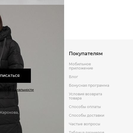
Способы оплаты
Способы до
Оставить отзыв
к
Покупателям
Мобильное
приложение
ПИСАТЬСЯ
Блог
Бонусная программа
онфиденциальности
Условия возврата
товара
Способы оплаты
арокова, д 366, н.п. 6
Способы доставки
Частые вопросы
Таблица размеров