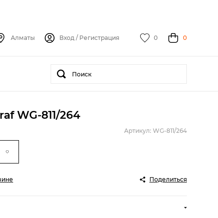
Алматы
Вход
/
Регистрация
0
0
raf WG-811/264
Артикул: WG-811/264
зине
Поделиться