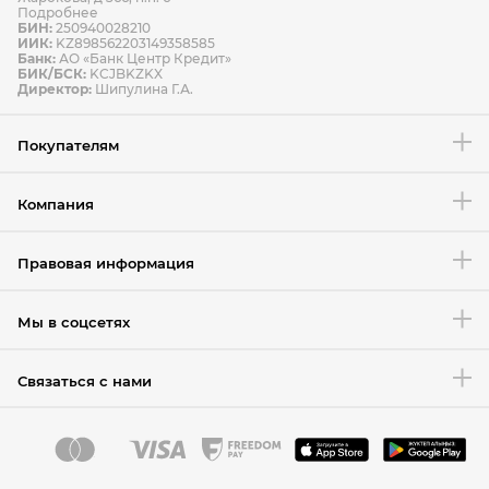
Подробнее
БИН:
250940028210
ИИК:
KZ898562203149358585
Банк:
АО «Банк Центр Кредит»
БИК/БСК:
KCJBKZKX
Условия возврата товара
Директор:
Шипулина Г.А.
Покупателям
Компания
Правовая информация
Мы в соцсетях
Связаться с нами