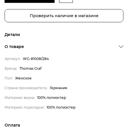
Проверить наличие в магазине
Детали
О товаре
Артикул:
WG-81008/284
Бренд:
Thomas Graf
Пол:
Женское
Страна производитель:
Германия
Материал верха:
100% полиэстер
Бренд
Материал подкладки:
100% полиэстер
Пол
Оплата
Страна производитель