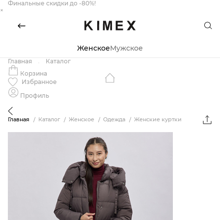
Финальные скидки до -80%!
×
Женское
Мужское
Главная
Каталог
Корзина
Избранное
Профиль
Главная
Каталог
Женское
Одежда
Женские куртки