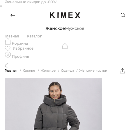
Финальные скидки до -80%!
×
Женское
Мужское
Главная
Каталог
Корзина
Избранное
Профиль
Главная
Каталог
Женское
Одежда
Женские куртки