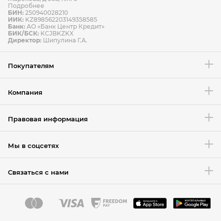
Подробнее
БИН:
250940028210
ИИК:
KZ898562203149358585
Банк:
АО «Банк Центр Кредит»
БИК/БСК:
KCJBKZKX
Условия возврата товара
Директор:
Шипулина Г.А.
Покупателям
Компания
Правовая информация
Мы в соцсетях
Связаться с нами