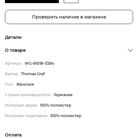
Проверить наличие в магазине
Детали
О товаре
Артикул:
WG-81018-1/284
Бренд:
Thomas Graf
Пол:
Женское
Страна производитель:
Германия
Материал верха:
100% полиэстер
Бренд
Материал подкладки:
100% полиэстер
Пол
Оплата
Страна производитель