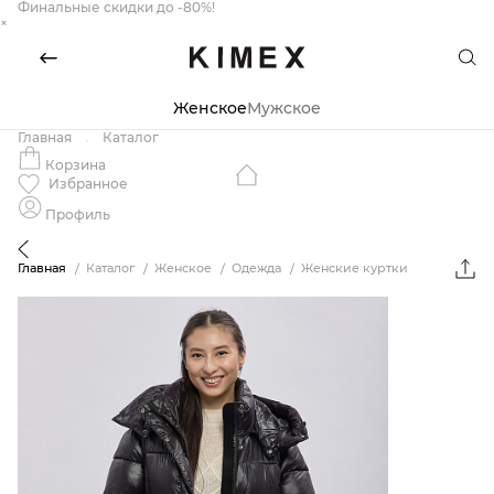
Финальные скидки до -80%!
×
Женское
Мужское
Главная
Каталог
Корзина
Избранное
Профиль
Главная
Каталог
Женское
Одежда
Женские куртки