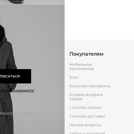
Способы оплаты
Способы до
Оставить отзыв
к
Покупателям
Мобильное
приложение
ПИСАТЬСЯ
Блог
Бонусная программа
онфиденциальности
Условия возврата
товара
Способы оплаты
арокова, д 366, н.п. 6
Способы доставки
Частые вопросы
Таблица размеров