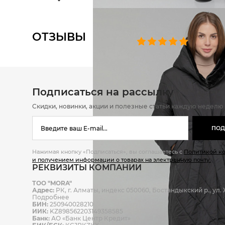
ОТЗЫВЫ
0 челове
Подписаться на рассылку
Скидки, новинки, акции и полезные статьи каждую неделю
ПОД
Нажимая кнопку «Подписаться», вы соглашаетесь с
Политикой к
и получением информации о товарах на электронную почту.
РЕКВИЗИТЫ КОМПАНИИ
ТОО "MORA"
Адрес:
РК, г. Алматы, индекс 050060, Бостандыкский р., ул. Ж
Подробнее
БИН:
250940028210
ИИК:
KZ898562203149358585
Банк:
АО «Банк Центр Кредит»