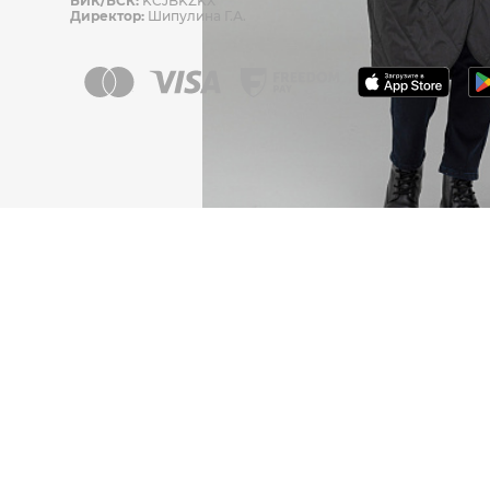
БИК/БСК:
KCJBKZKX
Директор:
Шипулина Г.А.