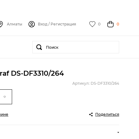
Алматы
Вход
/
Регистрация
0
0
raf DS-DF3310/264
Артикул: DS-DF3310/264
зине
Поделиться