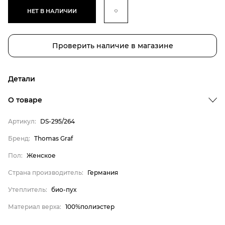
НЕТ В НАЛИЧИИ
Проверить наличие в магазине
Детали
О товаре
Артикул:
DS-295/264
Бренд
Бренд:
Thomas Graf
Пол
Пол:
Женское
Страна производитель
Страна производитель:
Германия
Утеплитель
Утеплитель:
био-пух
Материал верха
Материал верха:
100%полиэстер
Thomas Graf
Женское