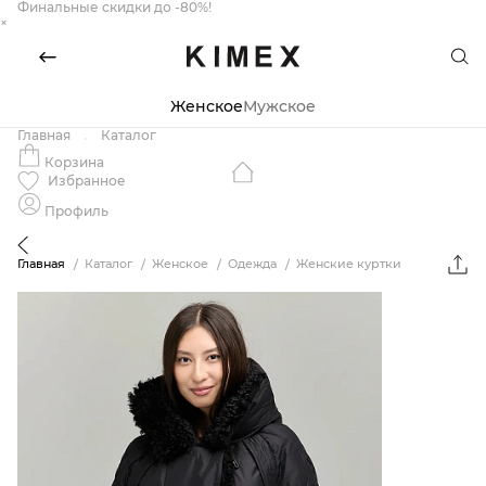
Финальные скидки до -80%!
×
Женское
Мужское
Главная
Каталог
Корзина
Избранное
Профиль
Главная
Каталог
Женское
Одежда
Женские куртки