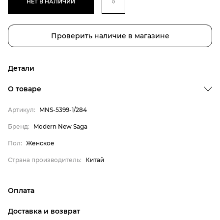
НЕТ В НАЛИЧИИ
Проверить наличие в магазине
Детали
Бренд
О товаре
Пол
Артикул:
MNS-5399-1/284
Страна производитель
Modern New Saga
Бренд:
Modern New Saga
Женское
Пол:
Женское
Китай
Страна производитель:
Китай
Оплата
онлайн-оплата банковской картой на сайте Интернет-
Доставка и возврат
магазина