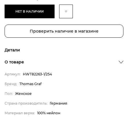
НЕТ В НАЛИЧИИ
Проверить наличие в магазине
Детали
Бренд
О товаре
Пол
Артикул:
HWT82263-1/254
Страна производитель
Бренд:
Thomas Graf
Материал верха
Thomas Graf
Пол:
Женское
Женское
Страна производитель:
Германия
Германия
Материал верха:
100% нейлон
100% нейлон