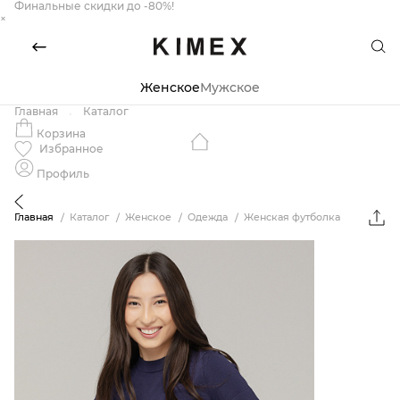
Финальные скидки до -80%!
×
Женское
Мужское
Главная
Каталог
Корзина
Избранное
Профиль
Главная
Каталог
Женское
Одежда
Женская футболка