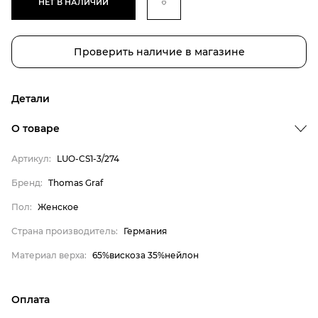
НЕТ В НАЛИЧИИ
Проверить наличие в магазине
Детали
Бренд
О товаре
Пол
Артикул:
LUO-CS1-3/274
Страна производитель
Бренд:
Thomas Graf
Материал верха
Thomas Graf
Пол:
Женское
Женское
Страна производитель:
Германия
Германия
Материал верха:
65%вискоза 35%нейлон
65%вискоза 35%нейлон
Оплата