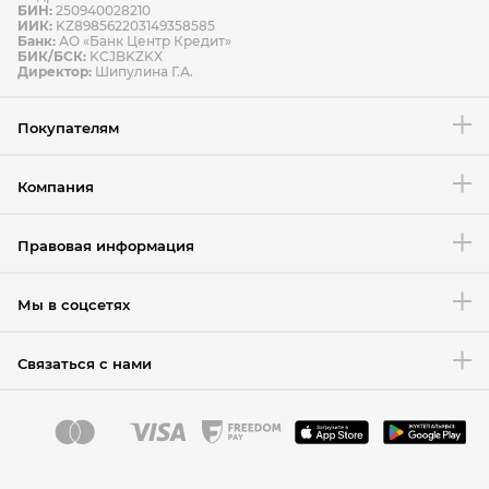
БИН:
250940028210
ИИК:
KZ898562203149358585
Банк:
АО «Банк Центр Кредит»
БИК/БСК:
KCJBKZKX
Условия возврата товара
Директор:
Шипулина Г.А.
Покупателям
Компания
Правовая информация
Мы в соцсетях
Связаться с нами