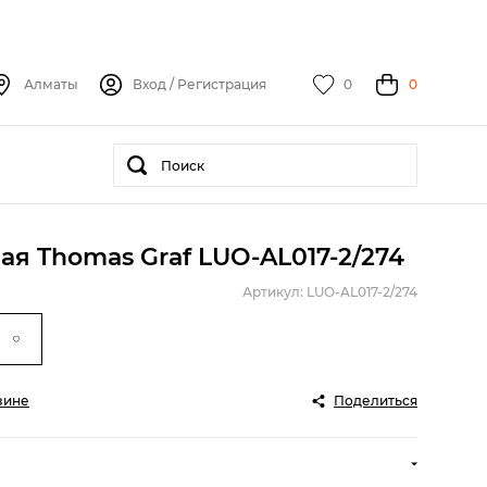
Алматы
Вход
/
Регистрация
0
0
ая Thomas Graf LUO-AL017-2/274
Артикул: LUO-AL017-2/274
зине
Поделиться