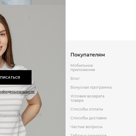
Способы оплаты
Способы до
Оставить отзыв
к
Покупателям
Мобильное
приложение
ПИСАТЬСЯ
Блог
Бонусная программа
онфиденциальности
Условия возврата
товара
Способы оплаты
арокова, д 366, н.п. 6
Способы доставки
Частые вопросы
Таблица размеров