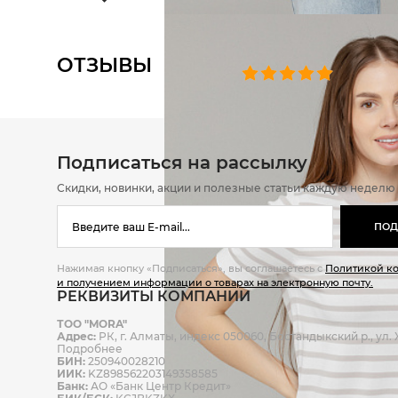
ОТЗЫВЫ
0 челове
Подписаться на рассылку
Скидки, новинки, акции и полезные статьи каждую неделю
ПОД
Нажимая кнопку «Подписаться», вы соглашаетесь с
Политикой к
и получением информации о товарах на электронную почту.
РЕКВИЗИТЫ КОМПАНИИ
ТОО "MORA"
Адрес:
РК, г. Алматы, индекс 050060, Бостандыкский р., ул. Ж
Подробнее
БИН:
250940028210
ИИК:
KZ898562203149358585
Банк:
АО «Банк Центр Кредит»