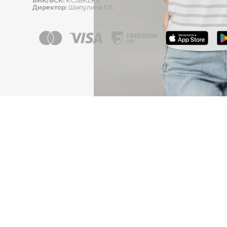
БИК/БСК:
KCJBKZKX
Директор:
Шипулина Г.А.