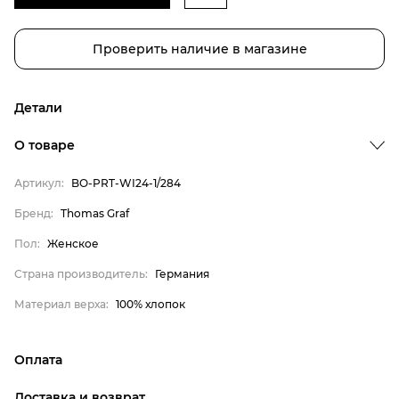
Проверить наличие в магазине
Детали
О товаре
Артикул:
BO-PRT-WI24-1/284
Бренд:
Thomas Graf
Пол:
Женское
Страна производитель:
Германия
Материал верха:
100% хлопок
Бренд
Пол
Оплата
Страна производитель
онлайн-оплата банковской картой на сайте Интернет-
Материал верха
Доставка и возврат