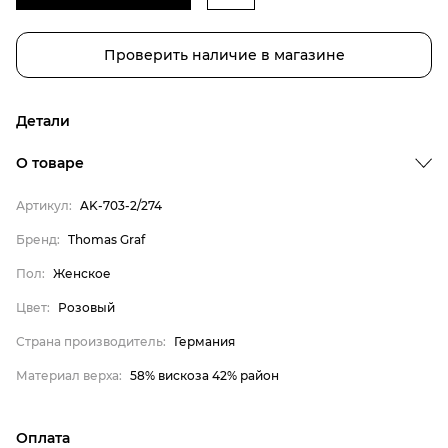
Проверить наличие в магазине
Детали
О товаре
Артикул:
AK-703-2/274
Бренд:
Thomas Graf
Пол:
Женское
Бренд
Цвет:
Розовый
Пол
Страна производитель:
Германия
Цвет
Материал верха:
58% вискоза 42% район
Страна производитель
Материал верха
Оплата
Thomas Graf