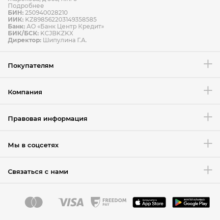
Подробнее
БИН:
250940028210
ИИК:
KZ898562203149358585
Банк:
АО «Банк Центр Кредит»
БИК/БСК:
KCJBKZKX
Условия возврата товара
Директор:
Шипулина Г.А.
Покупателям
Компания
Правовая информация
Мы в соцсетях
Связаться с нами