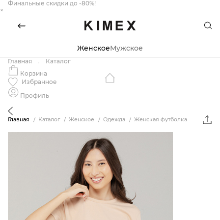
Финальные скидки до -80%!
×
Женское
Мужское
Главная
Каталог
Корзина
Избранное
Профиль
Главная
Каталог
Женское
Одежда
Женская футболка