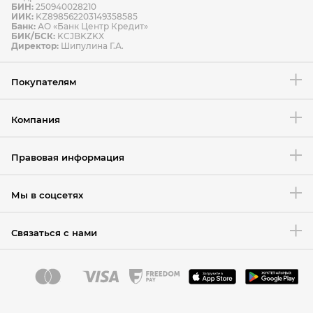
БИН:
250940028210
ИИК:
KZ898562203149358585
Банк:
АО «Банк Центр Кредит»
БИК/БСК:
KCJBKZKX
Условия возврата товара
Директор:
Шипулина Г.А.
Покупателям
Компания
Правовая информация
Мы в соцсетях
Связаться с нами