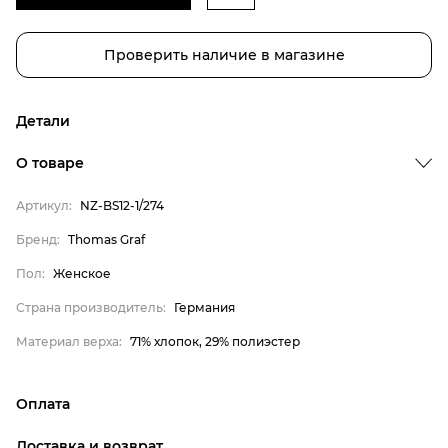
Проверить наличие в магазине
Детали
Бренд
О товаре
Пол
Артикул:
NZ-BS12-1/274
Страна производитель
Бренд:
Thomas Graf
Материал верха
Thomas Graf
Пол:
Женское
Женское
Страна производитель:
Германия
Германия
Материал верха:
71% хлопок, 29% полиэстер
71% хлопок, 29% полиэстер
Оплата
онлайн-оплата банковской картой на сайте Интернет-
Доставка и возврат