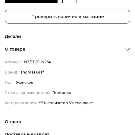
Проверить наличие в магазине
Детали
О товаре
Бренд
Артикул:
NZ/TBB1-2/264
Пол
Бренд:
Thomas Graf
Страна производитель
Пол:
Женское
Материал верха
Thomas Graf
Страна производитель:
Германия
Женское
Материал верха:
95% полиэстер 5% спандекс
Германия
95% полиэстер 5% спандекс
Оплата
онлайн-оплата банковской картой на сайте Интернет-
Доставка и возврат