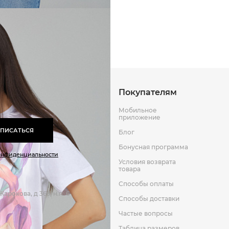
Способы оплаты
Способы до
Оставить отзыв
к
Покупателям
Мобильное
приложение
ПИСАТЬСЯ
Блог
Бонусная программа
онфиденциальности
Условия возврата
товара
Способы оплаты
арокова, д 366, н.п. 6
Способы доставки
Частые вопросы
Таблица размеров