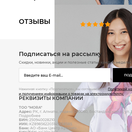
ОТЗЫВЫ
0 челове
Подписаться на рассылку
Скидки, новинки, акции и полезные статьи каждую неделю
ПОД
Нажимая кнопку «Подписаться», вы соглашаетесь с
Политикой к
и получением информации о товарах на электронную почту.
РЕКВИЗИТЫ КОМПАНИИ
ТОО "MORA"
Адрес:
РК, г. Алматы, индекс 050060, Бостандыкский р., ул. Ж
Подробнее
БИН:
250940028210
ИИК:
KZ898562203149358585
Банк:
АО «Банк Центр Кредит»