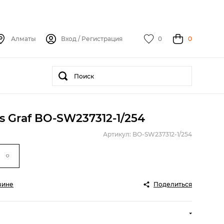
Алматы
Вход
/
Регистрация
0
0
 Graf BO-SW237312-1/254
Артикул: BO-SW237312-1/254
зине
Поделиться