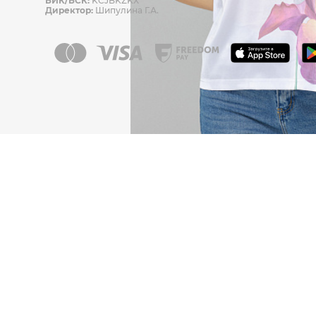
БИК/БСК:
KCJBKZKX
Директор:
Шипулина Г.А.