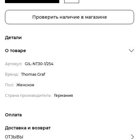
Проверить наличие в магазине
Детали
Бренд
О товаре
Пол
Артикул:
GIL-NT30-1/254
Страна производитель
Thomas Graf
Бренд:
Thomas Graf
Женское
Пол:
Женское
Германия
Страна производитель:
Германия
Оплата
онлайн-оплата банковской картой на сайте Интернет-
Доставка и возврат
магазина
ОТЗЫВЫ