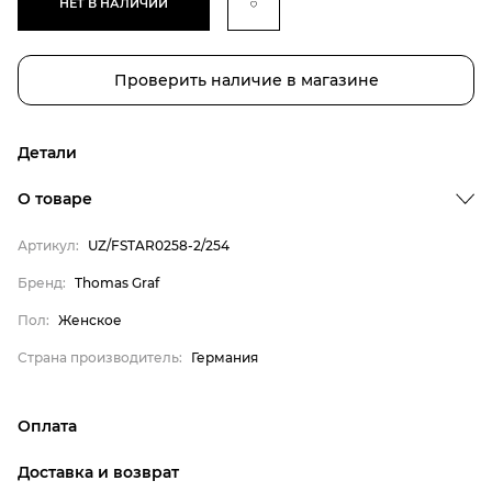
НЕТ В НАЛИЧИИ
Проверить наличие в магазине
Детали
Бренд
О товаре
Пол
Артикул:
UZ/FSTAR0258-2/254
Страна производитель
Thomas Graf
Бренд:
Thomas Graf
Женское
Пол:
Женское
Германия
Страна производитель:
Германия
Оплата
онлайн-оплата банковской картой на сайте Интернет-
Доставка и возврат
магазина