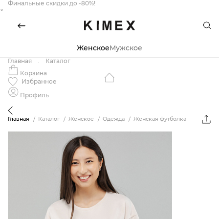
Финальные скидки до -80%!
×
Женское
Мужское
Главная
Каталог
Корзина
Избранное
Профиль
Главная
Каталог
Женское
Одежда
Женская футболка