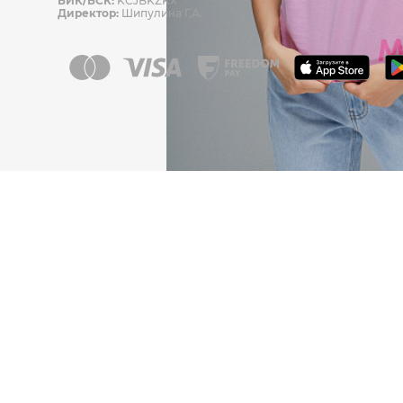
БИК/БСК:
KCJBKZKX
Директор:
Шипулина Г.А.