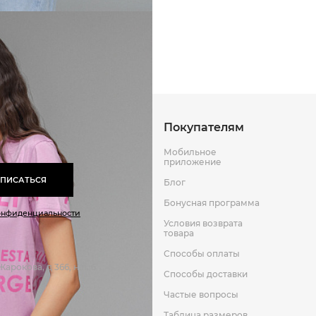
Способы оплаты
Способы до
Оставить отзыв
к
Покупателям
Мобильное
приложение
ПИСАТЬСЯ
Блог
Бонусная программа
онфиденциальности
Условия возврата
товара
Способы оплаты
арокова, д 366, н.п. 6
Способы доставки
Частые вопросы
Таблица размеров