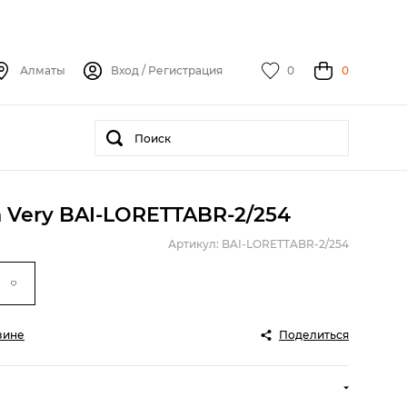
Алматы
Вход
/
Регистрация
0
0
a Very BAI-LORETTABR-2/254
Артикул: BAI-LORETTABR-2/254
зине
Поделиться