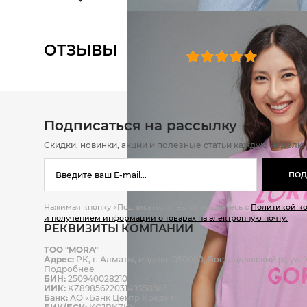
ОТЗЫВЫ
0 челове
Подписаться на рассылку
Скидки, новинки, акции и полезные статьи каждую неделю
ПОД
Нажимая кнопку «Подписаться», вы соглашаетесь с
Политикой к
и получением информации о товарах на электронную почту.
РЕКВИЗИТЫ КОМПАНИИ
ТОО "MORA"
Адрес:
РК, г. Алматы, индекс 050060, Бостандыкский р., ул. Ж
Подробнее
БИН:
250940028210
ИИК:
KZ898562203149358585
Банк:
АО «Банк Центр Кредит»