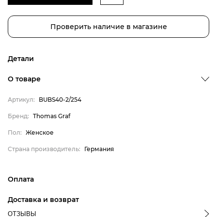
Проверить наличие в магазине
Детали
О товаре
Артикул:
BUBS40-2/254
Бренд
Бренд:
Thomas Graf
Пол
Пол:
Женское
Страна производитель
Страна производитель:
Германия
Thomas Graf
Женское
Оплата
Германия
онлайн-оплата банковской картой на сайте Интернет-
Доставка и возврат
магазина
ОТЗЫВЫ