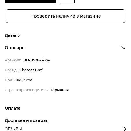
Проверить наличие в магазине
Детали
Бренд
О товаре
Пол
Артикул:
BO-BS38-3/274
Страна производитель
Thomas Graf
Бренд:
Thomas Graf
Женское
Пол:
Женское
Германия
Страна производитель:
Германия
Оплата
онлайн-оплата банковской картой на сайте Интернет-
Доставка и возврат
магазина
ОТЗЫВЫ