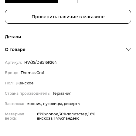
Проверить наличие в магазине
Детали
О товаре
Артикул:
HV/JS/DB5161/264
Бренд
Пол
Бренд:
Thomas Graf
Страна производитель
Пол:
Женское
Застежка
Страна производитель:
Германия
Материал верха
Застежка:
молния, пуговицы, риверты
Thomas Graf
Материал
67%хлопок,30%полиэстер,1.6%
Женское
верха:
вискоза,1.4%спандекс
Германия
молния, пуговицы,