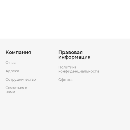
Казахстана:
вается индивидуально в зависимости от пункта назначения
ставки
Компания
Правовая
информация
О нас
Политика
Адреса
конфиденциальности
Условия возврата товара
Сотрудничество
Оферта
Связаться с
нами