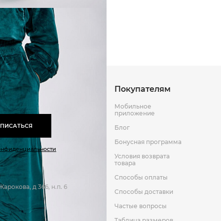
95%полиэстер 5%эластан
Доставка по другим городам 
стоимость доставки рассчиты
и веса посылки
Оставить отзыв
к
доставка курьером
Способы оплаты
Способы до
Покупателям
Мобильное
приложение
ПИСАТЬСЯ
Блог
Бонусная программа
онфиденциальности
Условия возврата
товара
Способы оплаты
арокова, д 366, н.п. 6
Способы доставки
Частые вопросы
Таблица размеров