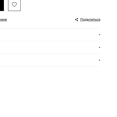
зине
Поделиться
ртой на сайте Интернет-магазина
дующих после дня подтверждения заказа в обработку
х квадрата пр. Аль-Фараби – ул. Бузурбаева – пр.
 тенге
нного квадрата - 2500 тенге
 12:00 до 21:00
ни доставка не осуществляется