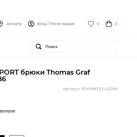
Алматы
Вход
/
Регистрация
0
0
PORT брюки Thomas Graf
86
Артикул: SPWMNT03-02/286
размеров