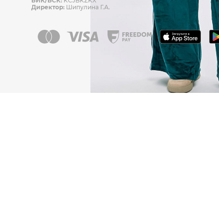
БИК/БСК:
KCJBKZKX
Директор:
Шипулина Г.А.