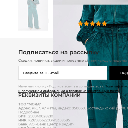
ОТЗЫВЫ
0 челове
Подписаться на рассылку
Скидки, новинки, акции и полезные статьи каждую неделю
ПОД
Нажимая кнопку «Подписаться», вы соглашаетесь с
Политикой к
и получением информации о товарах на электронную почту.
РЕКВИЗИТЫ КОМПАНИИ
ТОО "MORA"
Адрес:
РК, г. Алматы, индекс 050060, Бостандыкский р., ул. Ж
Подробнее
БИН:
250940028210
ИИК:
KZ898562203149358585
Банк:
АО «Банк Центр Кредит»