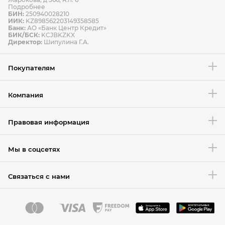
Подробнее
БИН:
250940028210
ИИК:
KZ898562203149358585
Банк:
АО «Банк Центр Кредит»
БИК/БСК:
KCJBKZKX
Условия возврата товара
Директор:
Шипулина Г.А.
Покупателям
Компания
Правовая информация
Мы в соцсетях
Связаться с нами