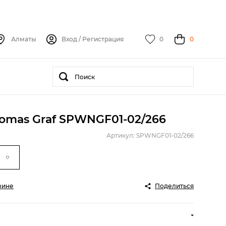
Алматы
Вход
/
Регистрация
0
0
omas Graf SPWNGF01-02/266
Артикул: SPWNGF01-02/266
зине
Поделиться