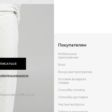
Способы оплаты
Способы до
Оставить отзыв
к
Покупателям
Мобильное
приложение
ПИСАТЬСЯ
Блог
Бонусная программа
онфиденциальности
Условия возврата
товара
Способы оплаты
арокова, д 366, н.п. 6
Способы доставки
Частые вопросы
Таблица размеров