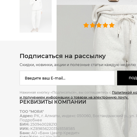
ОТЗЫВЫ
0 челове
Подписаться на рассылку
Скидки, новинки, акции и полезные статьи каждую неделю
ПОД
Нажимая кнопку «Подписаться», вы соглашаетесь с
Политикой к
и получением информации о товарах на электронную почту.
РЕКВИЗИТЫ КОМПАНИИ
ТОО "MORA"
Адрес:
РК, г. Алматы, индекс 050060, Бостандыкский р., ул. Ж
Подробнее
БИН:
250940028210
ИИК:
KZ898562203149358585
Банк:
АО «Банк Центр Кредит»