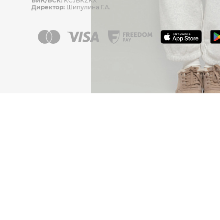
БИК/БСК:
KCJBKZKX
Директор:
Шипулина Г.А.