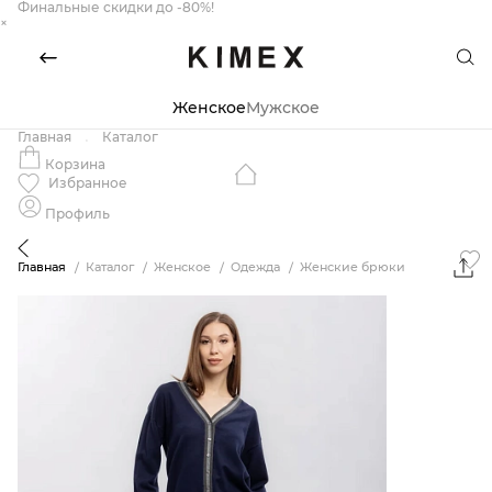
Финальные скидки до -80%!
×
Женское
Мужское
Главная
Каталог
Корзина
Избранное
Профиль
Главная
Каталог
Женское
Одежда
Женские брюки