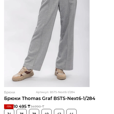
Брюки
Артикул: BSTS-Next6-1/284
Брюки Thomas Graf BSTS-Next6-1/284
10 495 ₸
34990 ₸
-70%
34
36
38
40
42
44