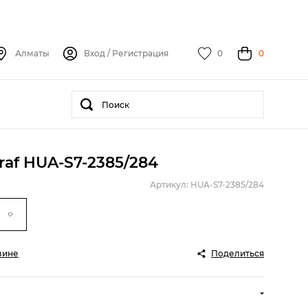
Алматы
Вход
/
Регистрация
0
0
af HUA-S7-2385/284
Артикул: HUA-S7-2385/284
зине
Поделиться