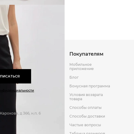
Способы оплаты
Способы до
Оставить отзыв
к
Покупателям
Мобильное
приложение
ПИСАТЬСЯ
Блог
Бонусная программа
онфиденциальности
Условия возврата
товара
Способы оплаты
арокова, д 366, н.п. 6
Способы доставки
Частые вопросы
Таблица размеров