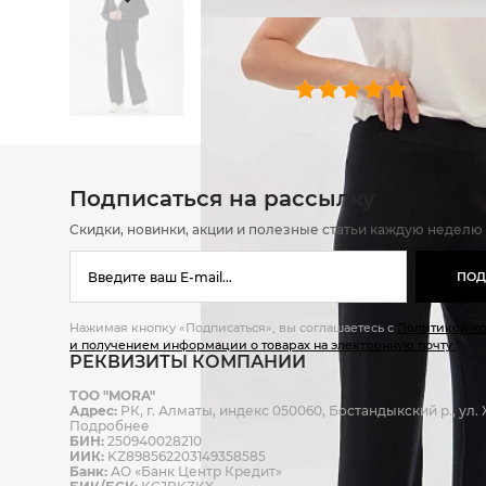
ОТЗЫВЫ
0 челове
Подписаться на рассылку
Скидки, новинки, акции и полезные статьи каждую неделю
ПОД
Нажимая кнопку «Подписаться», вы соглашаетесь с
Политикой к
и получением информации о товарах на электронную почту.
РЕКВИЗИТЫ КОМПАНИИ
ТОО "MORA"
Адрес:
РК, г. Алматы, индекс 050060, Бостандыкский р., ул. Ж
Подробнее
БИН:
250940028210
ИИК:
KZ898562203149358585
Банк:
АО «Банк Центр Кредит»