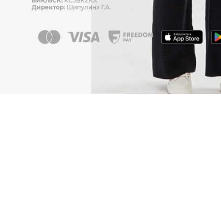
БИК/БСК:
KCJBKZKX
Директор:
Шипулина Г.А.