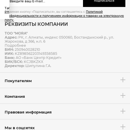
ПОДПИСАТЬСЯ
стоимость доставки рассчитывается индивидуально в
Таблица
зависимости от пункта назначения и веса посылки
размеров
Нажимая кнопку «Подписаться», вы соглашаетесь с
Политикой
конфиденциальности и получением информации о товарах на электронную
доставка курьером
почту.
РЕКВИЗИТЫ КОМПАНИИ
ТОО "MORA"
Способы оплаты
Адрес:
РК, г. Алматы, индекс 050060, Бостандыкский р., ул.
Способы доставки
Жарокова, д 366, н.п. 6
Подробнее
БИН:
250940028210
ИИК:
KZ898562203149358585
Банк:
АО «Банк Центр Кредит»
БИК/БСК:
KCJBKZKX
Условия возврата товара
Директор:
Шипулина Г.А.
Покупателям
Компания
Правовая информация
Мы в соцсетях