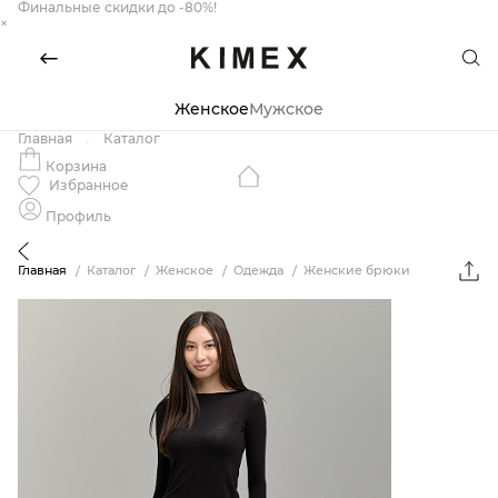
Финальные скидки до -80%!
×
Женское
Мужское
Главная
Каталог
Корзина
Избранное
Профиль
Главная
Каталог
Женское
Одежда
Женские брюки