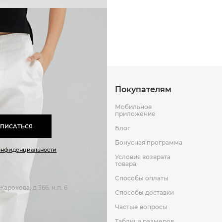
Способы оплаты
Способы до
Оставить отзыв
к
Покупателям
Мобильное
приложение
ПИСАТЬСЯ
Блог
Бонусная программа
онфиденциальности
Условия возврата
товара
Способы оплаты
арокова, д 366, н.п. 6
Способы доставки
Частые вопросы
Таблица размеров