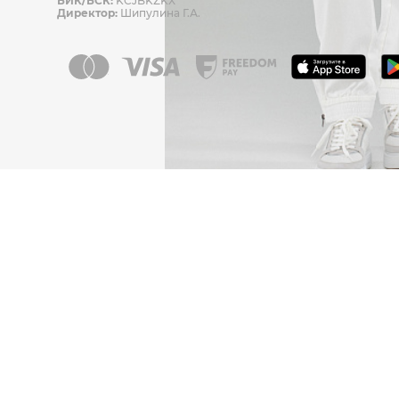
БИК/БСК:
KCJBKZKX
Директор:
Шипулина Г.А.