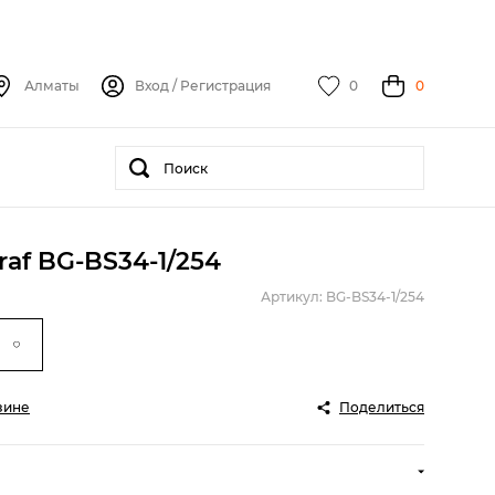
Алматы
Вход
/
Регистрация
0
0
af BG-BS34-1/254
Артикул: BG-BS34-1/254
зине
Поделиться