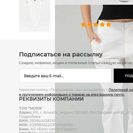
ОТЗЫВЫ
0 челове
Подписаться на рассылку
Скидки, новинки, акции и полезные статьи каждую неделю
ПОД
Нажимая кнопку «Подписаться», вы соглашаетесь с
Политикой к
и получением информации о товарах на электронную почту.
РЕКВИЗИТЫ КОМПАНИИ
ТОО "MORA"
Адрес:
РК, г. Алматы, индекс 050060, Бостандыкский р., ул. Ж
Подробнее
БИН:
250940028210
ИИК:
KZ898562203149358585
Банк:
АО «Банк Центр Кредит»