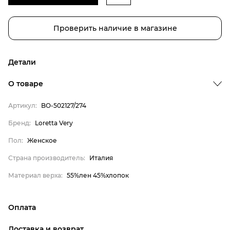
Проверить наличие в магазине
Детали
О товаре
Артикул:
BO-502127/274
Бренд
Бренд:
Loretta Very
Пол
Пол:
Женское
Страна производитель
Страна производитель:
Италия
Материал верха
Материал верха:
55%лен 45%хлопок
Loretta Very
Женское
Оплата
Италия
онлайн-оплата банковской картой на сайте Интернет-
55%лен 45%хлопок
Доставка и возврат