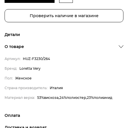
Проверить наличие в магазине
Детали
О товаре
Артикул:
HUZ-F3230/264
Бренд
Пол
Бренд:
Loretta Very
Страна производитель
Пол:
Женское
Материал верха
Страна производитель:
Италия
Loretta Very
Материал верха:
53%вискоза,24%полиэстер,23%полиамид
Женское
Италия
Оплата
53%вискоза,24%полиэстер,23%полиамид
онлайн-оплата банковской картой на сайте Интернет-
Доставка и возврат