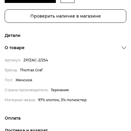
Проверить наличие в магазине
Детали
Бренд
О товаре
Пол
Артикул:
ZP/ZAC-2/254
Страна производитель
Бренд:
Thomas Graf
Материал верха
Thomas Graf
Пол:
Женское
Женское
Страна производитель:
Германия
Германия
Материал верха:
97% хлопок, 3% полиэстер
97% хлопок, 3% полиэстер
Оплата
онлайн-оплата банковской картой на сайте Интернет-
Доставка и возврат