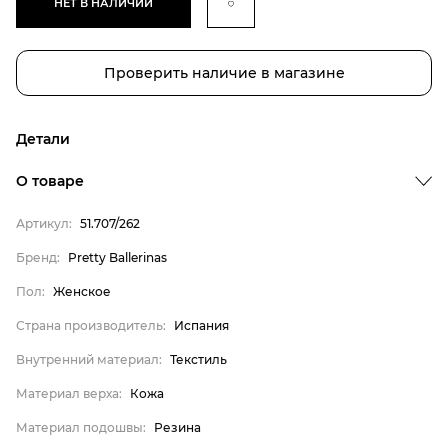
НЕТ В НАЛИЧИИ
Проверить наличие в магазине
Детали
О товаре
Артикул:
51.707/262
Бренд
Пол
Бренд:
Pretty Ballerinas
Страна производитель
Пол:
Женское
Внутренний материал
Страна производитель:
Испания
Материал верха
Внутренний материал:
Текстиль
Материал подошвы
Материал верха:
Кожа
Материал стельки
Материал подошвы:
Резина
Pretty Ballerinas