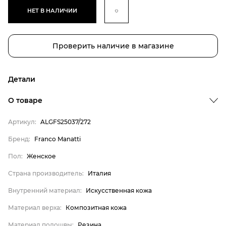
НЕТ В НАЛИЧИИ
Проверить наличие в магазине
Детали
Бренд
О товаре
Пол
Артикул:
ALGFS25037/272
Страна производитель
Бренд:
Franco Manatti
Внутренний материал
Пол:
Женское
Материал верха
Материал подошвы
Страна производитель:
Италия
Материал стельки
Внутренний материал:
Искусственная кожа
Franco Manatti
Материал верха:
Композитная кожа
Женское
Материал подошвы:
Резина