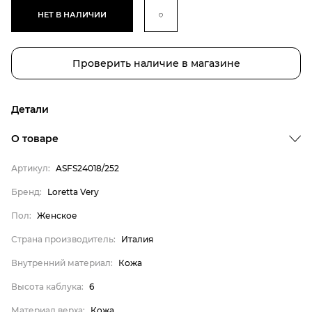
НЕТ В НАЛИЧИИ
Проверить наличие в магазине
Детали
О товаре
Артикул:
ASFS24018/252
Бренд
Бренд:
Loretta Very
Пол
Пол:
Женское
Страна производитель
Страна производитель:
Италия
Внутренний материал
Внутренний материал:
Кожа
Высота каблука
Высота каблука:
6
Материал верха
Материал верха:
Кожа