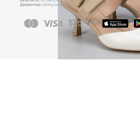
БИК/БСК:
KCJBKZKX
Директор:
Шипулина Г.А.