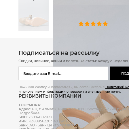
ОТЗЫВЫ
0 челове
Подписаться на рассылку
Скидки, новинки, акции и полезные статьи каждую неделю
ПОД
Нажимая кнопку «Подписаться», вы соглашаетесь с
Политикой к
и получением информации о товарах на электронную почту.
РЕКВИЗИТЫ КОМПАНИИ
ТОО "MORA"
Адрес:
РК, г. Алматы, индекс 050060, Бостандыкский р., ул. Ж
Подробнее
БИН:
250940028210
ИИК:
KZ898562203149358585
Банк:
АО «Банк Центр Кредит»