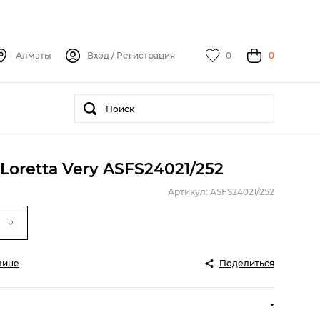
Алматы
Вход
/
Регистрация
0
0
Loretta Very ASFS24021/252
Артикул: ASFS24021/252
зине
Поделиться