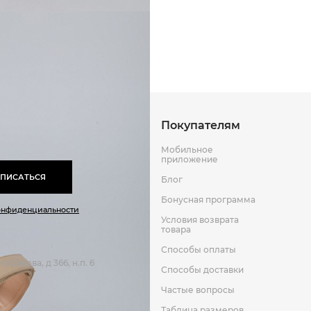
Кожа
Способы оплаты
Способы до
6
Кожа
Оставить отзыв
к
Резина
Кожа
Покупателям
Мобильное
приложение
ПИСАТЬСЯ
Блог
Бонусная программа
онфиденциальности
Условия возврата
товара
Способы оплаты
арокова, д 366, н.п. 6
Способы доставки
Частые вопросы
Таблица размеров