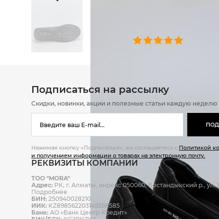
ОТЗЫВЫ
0 челове
Подписаться на рассылку
Скидки, новинки, акции и полезные статьи каждую неделю
ПОД
Нажимая кнопку «Подписаться», вы соглашаетесь с
Политикой к
и получением информации о товарах на электронную почту.
РЕКВИЗИТЫ КОМПАНИИ
ТОО "MORA"
Адрес:
РК, г. Алматы, индекс 050060, Бостандыкский р., ул. Ж
Подробнее
БИН:
250940028210
ИИК:
KZ898562203149358585
Банк:
АО «Банк Центр Кредит»