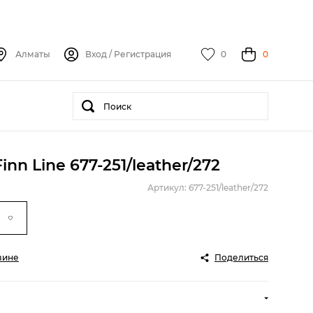
Алматы
Вход
/
Регистрация
0
0
nn Line 677-251/leather/272
Артикул: 677-251/leather/272
зине
Поделиться