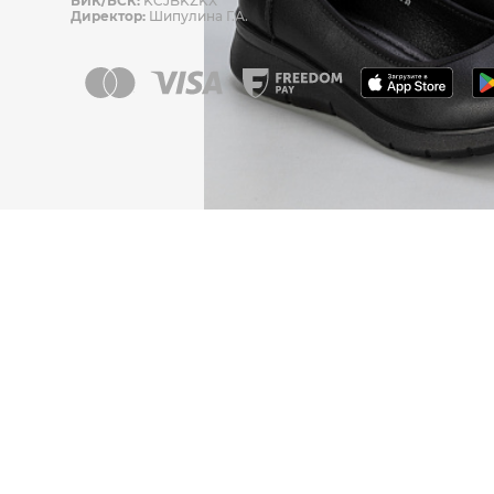
БИК/БСК:
KCJBKZKX
Директор:
Шипулина Г.А.