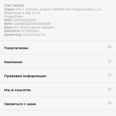
ТОО "MORA"
Способы оплаты
Адрес:
РК, г. Алматы, индекс 050060, Бостандыкский р., ул.
Способы доставки
Жарокова, д 366, н.п. 6
Подробнее
БИН:
250940028210
ИИК:
KZ898562203149358585
Банк:
АО «Банк Центр Кредит»
БИК/БСК:
KCJBKZKX
Условия возврата товара
Директор:
Шипулина Г.А.
Покупателям
Компания
Правовая информация
Мы в соцсетях
Связаться с нами