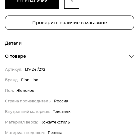
НЕТ В НАЛИЧИИ
Проверить наличие в магазине
Детали
О товаре
Артикул:
137-241/272
Бренд:
Finn Line
Пол:
Женское
Бренд
Страна производитель:
Россия
Пол
Внутренний материал:
Текстиль
Страна производитель
Материал верха:
Кожа/текстиль
Внутренний материал
Материал подошвы:
Резина
Материал верха