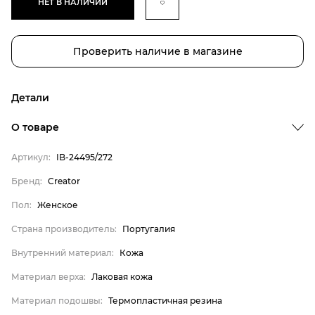
НЕТ В НАЛИЧИИ
Проверить наличие в магазине
Детали
О товаре
Артикул:
IB-24495/272
Бренд:
Creator
Бренд
Пол:
Женское
Пол
Страна производитель:
Португалия
Страна производитель
Внутренний материал:
Кожа
Внутренний материал
Материал верха
Материал верха:
Лаковая кожа
Материал подошвы
Материал подошвы:
Термопластичная резина