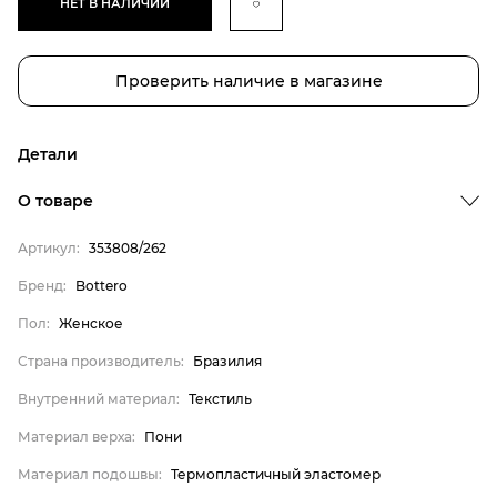
НЕТ В НАЛИЧИИ
Проверить наличие в магазине
Детали
Бренд
О товаре
Пол
Артикул:
353808/262
Страна производитель
Бренд:
Bottero
Внутренний материал
Пол:
Женское
Материал верха
Материал подошвы
Страна производитель:
Бразилия
Материал стельки
Внутренний материал:
Текстиль
Bottero
Материал верха:
Пони
Женское
Материал подошвы:
Термопластичный эластомер
Бразилия