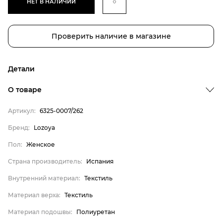
НЕТ В НАЛИЧИИ
Проверить наличие в магазине
Детали
О товаре
Артикул:
6325-0007/262
Бренд
Пол
Бренд:
Lozoya
Страна производитель
Пол:
Женское
Внутренний материал
Страна производитель:
Испания
Материал верха
Внутренний материал:
Текстиль
Материал подошвы
Материал верха:
Текстиль
Материал стельки
Материал подошвы:
Полиуретан
Lozoya